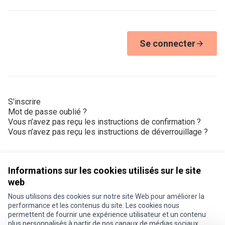
Se connecter
S'inscrire
Mot de passe oublié ?
Vous n’avez pas reçu les instructions de confirmation ?
Vous n’avez pas reçu les instructions de déverrouillage ?
Informations sur les cookies utilisés sur le site
web
Nous utilisons des cookies sur notre site Web pour améliorer la
Conditions d'utilisation
performance et les contenus du site. Les cookies nous
Paramètres des cookies
permettent de fournir une expérience utilisateur et un contenu
Je participe ! sur X
Je participe ! sur Facebook
Je participe ! sur Instagram
plus personnalisés à partir de nos canaux de médias sociaux.