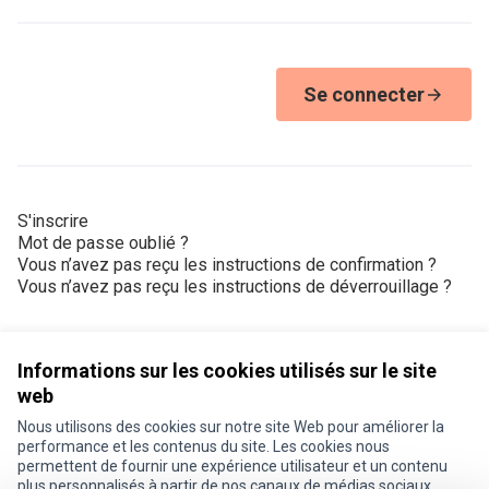
Se connecter
S'inscrire
Mot de passe oublié ?
Vous n’avez pas reçu les instructions de confirmation ?
Vous n’avez pas reçu les instructions de déverrouillage ?
Informations sur les cookies utilisés sur le site
web
Nous utilisons des cookies sur notre site Web pour améliorer la
Conditions d'utilisation
performance et les contenus du site. Les cookies nous
Paramètres des cookies
permettent de fournir une expérience utilisateur et un contenu
Je participe ! sur X
Je participe ! sur Facebook
Je participe ! sur Instagram
plus personnalisés à partir de nos canaux de médias sociaux.