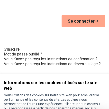
Se connecter
S'inscrire
Mot de passe oublié ?
Vous n’avez pas reçu les instructions de confirmation ?
Vous n’avez pas reçu les instructions de déverrouillage ?
Informations sur les cookies utilisés sur le site
web
Nous utilisons des cookies sur notre site Web pour améliorer la
Conditions d'utilisation
performance et les contenus du site. Les cookies nous
Paramètres des cookies
permettent de fournir une expérience utilisateur et un contenu
Je participe ! sur X
Je participe ! sur Facebook
Je participe ! sur Instagram
plus personnalisés à partir de nos canaux de médias sociaux.