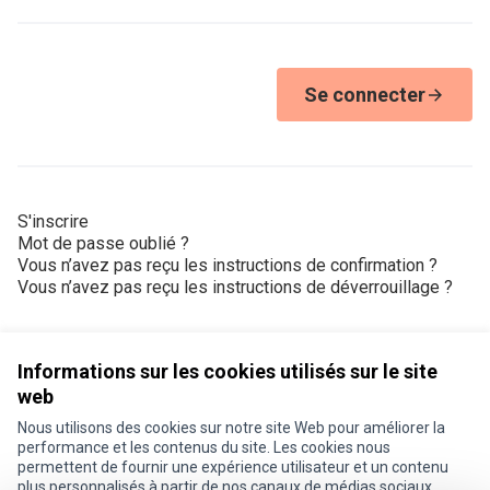
Se connecter
S'inscrire
Mot de passe oublié ?
Vous n’avez pas reçu les instructions de confirmation ?
Vous n’avez pas reçu les instructions de déverrouillage ?
Informations sur les cookies utilisés sur le site
web
Nous utilisons des cookies sur notre site Web pour améliorer la
Conditions d'utilisation
performance et les contenus du site. Les cookies nous
Paramètres des cookies
permettent de fournir une expérience utilisateur et un contenu
Je participe ! sur X
Je participe ! sur Facebook
Je participe ! sur Instagram
plus personnalisés à partir de nos canaux de médias sociaux.