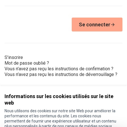
Se connecter
S'inscrire
Mot de passe oublié ?
Vous n’avez pas reçu les instructions de confirmation ?
Vous n’avez pas reçu les instructions de déverrouillage ?
Informations sur les cookies utilisés sur le site
web
Nous utilisons des cookies sur notre site Web pour améliorer la
Conditions d'utilisation
performance et les contenus du site. Les cookies nous
Paramètres des cookies
permettent de fournir une expérience utilisateur et un contenu
Je participe ! sur X
Je participe ! sur Facebook
Je participe ! sur Instagram
plus personnalisés à partir de nos canaux de médias sociaux.