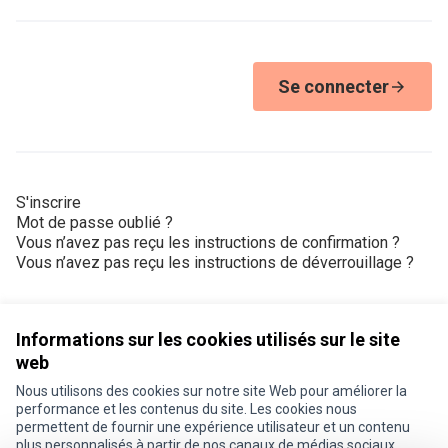
Se connecter
S'inscrire
Mot de passe oublié ?
Vous n’avez pas reçu les instructions de confirmation ?
Vous n’avez pas reçu les instructions de déverrouillage ?
Informations sur les cookies utilisés sur le site
web
Nous utilisons des cookies sur notre site Web pour améliorer la
Conditions d'utilisation
performance et les contenus du site. Les cookies nous
Paramètres des cookies
permettent de fournir une expérience utilisateur et un contenu
Je participe ! sur X
Je participe ! sur Facebook
Je participe ! sur Instagram
plus personnalisés à partir de nos canaux de médias sociaux.