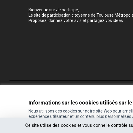
Bienvenue sur Je participe,
Le site de participation citoyenne de Toulouse Métropole
Proposez, donnez votre avis et partagez vos idées.
Conditions d'utilisation
Paramètres des cookies
Informations sur les cookies utilisés sur le
Nous utilisons des cookies sur notre site Web pour amél
expérience utilisateur et un contenu plus personnalisés
(Lien externe)
Site réalisé grâce au
logiciel libre Decidim
.
Ce site utilise des cookies et vous donne le contrôle s
(Lien externe)