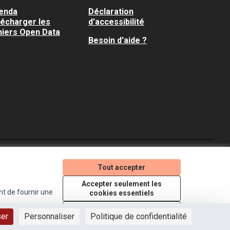
enda
Déclaration
lécharger les
d'accessibilité
hiers Open Data
Besoin d'aide ?
Je participe ! sur X
Je participe ! sur Faceboo
Je participe ! sur In
Tout accepter
(Lien externe)
(Lien externe)
(Lien externe)
Accepter seulement les
nt de fournir une
cookies essentiels
Licence Creative Comm
(Lien externe)
Paramètres
ser
Personnaliser
Politique de confidentialité