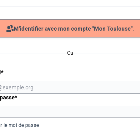
M'identifier avec mon compte "Mon Toulouse".
Ou
Champ obligatoire
l
*
Champ obligatoire
 passe
*
ir le mot de passe