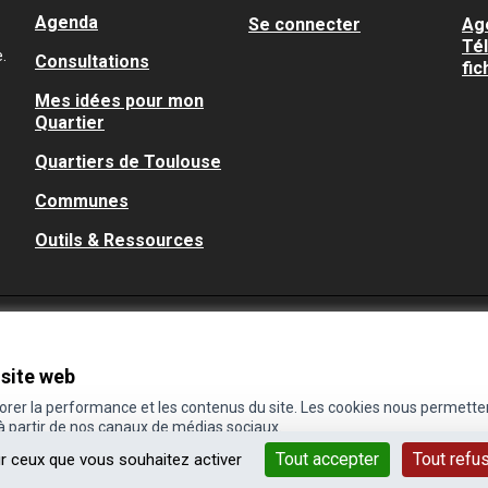
Agenda
Se connecter
Ag
Té
.
Consultations
fic
Mes idées pour mon
Quartier
Quartiers de Toulouse
Communes
Outils & Ressources
 site web
iorer la performance et les contenus du site. Les cookies nous permette
 à partir de nos canaux de médias sociaux.
Tout accepter
Tout refu
ur ceux que vous souhaitez activer