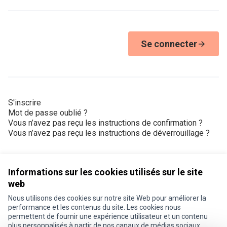
Se connecter
S'inscrire
Mot de passe oublié ?
Vous n’avez pas reçu les instructions de confirmation ?
Vous n’avez pas reçu les instructions de déverrouillage ?
Informations sur les cookies utilisés sur le site
web
Nous utilisons des cookies sur notre site Web pour améliorer la
Conditions d'utilisation
performance et les contenus du site. Les cookies nous
Paramètres des cookies
permettent de fournir une expérience utilisateur et un contenu
Je participe ! sur X
Je participe ! sur Facebook
Je participe ! sur Instagram
plus personnalisés à partir de nos canaux de médias sociaux.