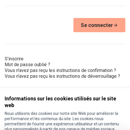
Se connecter
S'inscrire
Mot de passe oublié ?
Vous n’avez pas reçu les instructions de confirmation ?
Vous n’avez pas reçu les instructions de déverrouillage ?
Informations sur les cookies utilisés sur le site
web
Nous utilisons des cookies sur notre site Web pour améliorer la
Conditions d'utilisation
performance et les contenus du site. Les cookies nous
Paramètres des cookies
permettent de fournir une expérience utilisateur et un contenu
Je participe ! sur X
Je participe ! sur Facebook
Je participe ! sur Instagram
plus personnalisés à partir de nos canaux de médias sociaux.