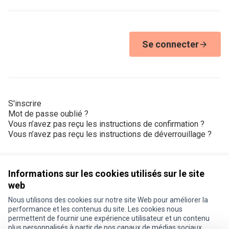
Se connecter
S'inscrire
Mot de passe oublié ?
Vous n’avez pas reçu les instructions de confirmation ?
Vous n’avez pas reçu les instructions de déverrouillage ?
Informations sur les cookies utilisés sur le site
web
Nous utilisons des cookies sur notre site Web pour améliorer la
Conditions d'utilisation
performance et les contenus du site. Les cookies nous
Paramètres des cookies
permettent de fournir une expérience utilisateur et un contenu
Je participe ! sur X
Je participe ! sur Facebook
Je participe ! sur Instagram
plus personnalisés à partir de nos canaux de médias sociaux.