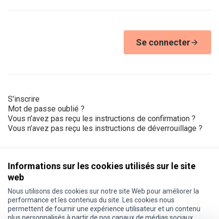
Se connecter
S'inscrire
Mot de passe oublié ?
Vous n’avez pas reçu les instructions de confirmation ?
Vous n’avez pas reçu les instructions de déverrouillage ?
Informations sur les cookies utilisés sur le site
web
Nous utilisons des cookies sur notre site Web pour améliorer la
Conditions d'utilisation
performance et les contenus du site. Les cookies nous
Paramètres des cookies
permettent de fournir une expérience utilisateur et un contenu
Je participe ! sur X
Je participe ! sur Facebook
Je participe ! sur Instagram
plus personnalisés à partir de nos canaux de médias sociaux.