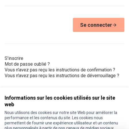
Se connecter
S'inscrire
Mot de passe oublié ?
Vous n’avez pas reçu les instructions de confirmation ?
Vous n’avez pas reçu les instructions de déverrouillage ?
Informations sur les cookies utilisés sur le site
web
Nous utilisons des cookies sur notre site Web pour améliorer la
Conditions d'utilisation
performance et les contenus du site. Les cookies nous
Paramètres des cookies
permettent de fournir une expérience utilisateur et un contenu
Je participe ! sur X
Je participe ! sur Facebook
Je participe ! sur Instagram
plus personnalisés à partir de nos canaux de médias sociaux.