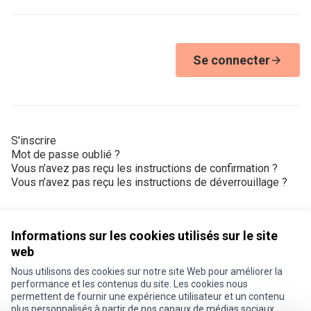
Se connecter
S'inscrire
Mot de passe oublié ?
Vous n’avez pas reçu les instructions de confirmation ?
Vous n’avez pas reçu les instructions de déverrouillage ?
Informations sur les cookies utilisés sur le site
web
Nous utilisons des cookies sur notre site Web pour améliorer la
Conditions d'utilisation
performance et les contenus du site. Les cookies nous
Paramètres des cookies
permettent de fournir une expérience utilisateur et un contenu
Je participe ! sur X
Je participe ! sur Facebook
Je participe ! sur Instagram
plus personnalisés à partir de nos canaux de médias sociaux.