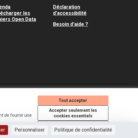
enda
Déclaration
lécharger les
d'accessibilité
hiers Open Data
Besoin d'aide ?
Je participe ! sur X
Je participe ! sur Faceboo
Je participe ! sur In
Tout accepter
(Lien externe)
(Lien externe)
(Lien externe)
Accepter seulement les
nt de fournir une
cookies essentiels
Licence Creative Comm
(Lien externe)
Paramètres
ser
Personnaliser
Politique de confidentialité