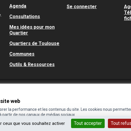
Agenda
Se connecter
Ag
Té
.
Consultations
fic
Mes idées pour mon
Quartier
Quartiers de Toulouse
Communes
Outils & Ressources
 site web
iorer la performance et les contenus du site. Les cookies nous permette
 à partir de nos canaux de médias sociaux.
Tout accepter
Tout refu
ur ceux que vous souhaitez activer