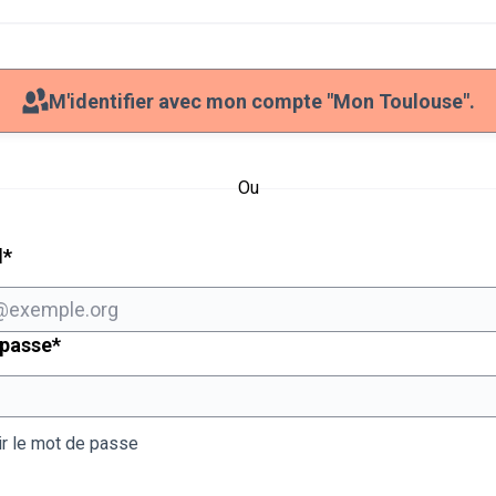
M'identifier avec mon compte "Mon Toulouse".
Ou
Champ obligatoire
l
*
Champ obligatoire
 passe
*
ir le mot de passe