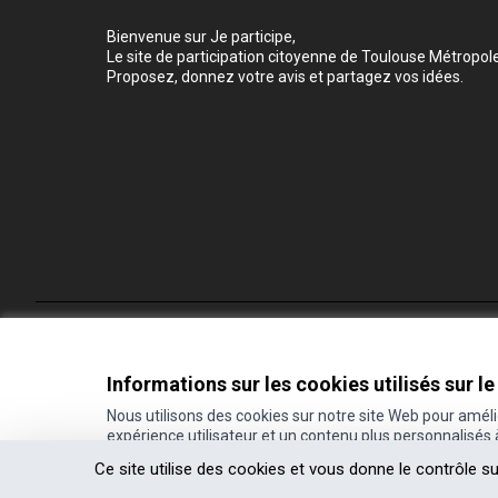
Bienvenue sur Je participe,
Le site de participation citoyenne de Toulouse Métropole
Proposez, donnez votre avis et partagez vos idées.
Conditions d'utilisation
Paramètres des cookies
Informations sur les cookies utilisés sur le
Nous utilisons des cookies sur notre site Web pour amél
expérience utilisateur et un contenu plus personnalisés
(Lien externe)
Site réalisé grâce au
logiciel libre Decidim
.
Ce site utilise des cookies et vous donne le contrôle s
(Lien externe)