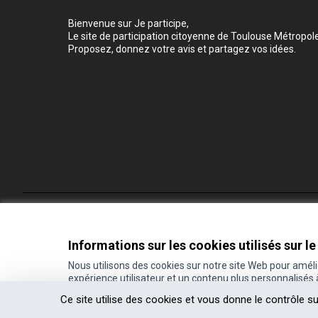
Bienvenue sur Je participe,
Le site de participation citoyenne de Toulouse Métropole
Proposez, donnez votre avis et partagez vos idées.
Conditions d'utilisation
Paramètres des cookies
Informations sur les cookies utilisés sur le
Nous utilisons des cookies sur notre site Web pour amél
expérience utilisateur et un contenu plus personnalisés
(Lien externe)
Site réalisé grâce au
logiciel libre Decidim
.
Ce site utilise des cookies et vous donne le contrôle s
(Lien externe)