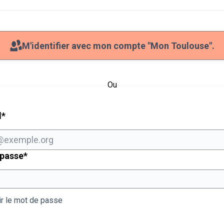
M'identifier avec mon compte "Mon Toulouse".
Ou
Champ obligatoire
l
*
Champ obligatoire
 passe
*
ir le mot de passe