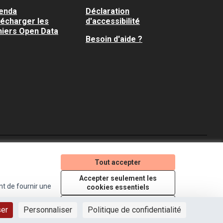
enda
Déclaration
lécharger les
d'accessibilité
hiers Open Data
Besoin d'aide ?
Je participe ! sur X
Je participe ! sur Faceboo
Je participe ! sur In
Tout accepter
(Lien externe)
(Lien externe)
(Lien externe)
Accepter seulement les
nt de fournir une
cookies essentiels
Licence Creative Comm
(Lien externe)
Paramètres
ser
Personnaliser
Politique de confidentialité