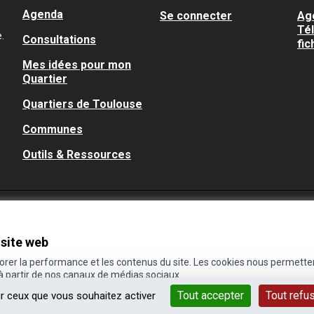
Agenda
Se connecter
Ag
Té
.
Consultations
fic
Mes idées pour mon
Quartier
Quartiers de Toulouse
Communes
Outils & Ressources
 site web
iorer la performance et les contenus du site. Les cookies nous permette
 à partir de nos canaux de médias sociaux.
Tout accepter
Tout refu
ur ceux que vous souhaitez activer