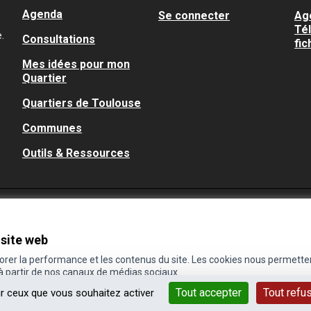
Agenda
Se connecter
Ag
Té
.
Consultations
fic
Mes idées pour mon
Quartier
Quartiers de Toulouse
Communes
Outils & Ressources
 site web
iorer la performance et les contenus du site. Les cookies nous permette
 à partir de nos canaux de médias sociaux.
Tout accepter
Tout refu
ur ceux que vous souhaitez activer