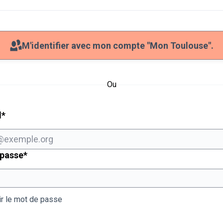
M'identifier avec mon compte "Mon Toulouse".
Ou
Champ obligatoire
l
*
Champ obligatoire
 passe
*
ir le mot de passe