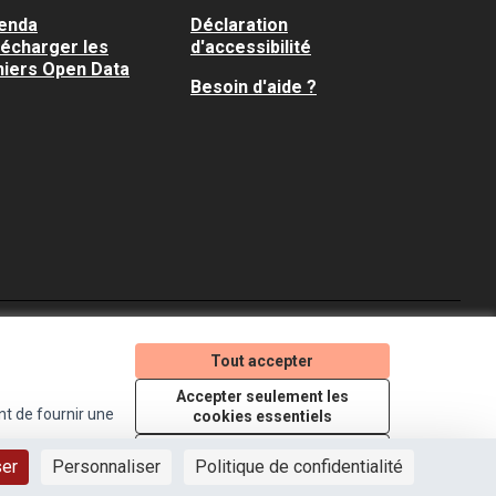
enda
Déclaration
lécharger les
d'accessibilité
hiers Open Data
Besoin d'aide ?
Je participe ! sur X
Je participe ! sur Faceboo
Je participe ! sur In
Tout accepter
(Lien externe)
(Lien externe)
(Lien externe)
Accepter seulement les
nt de fournir une
cookies essentiels
Licence Creative Comm
(Lien externe)
Paramètres
ser
Personnaliser
Politique de confidentialité