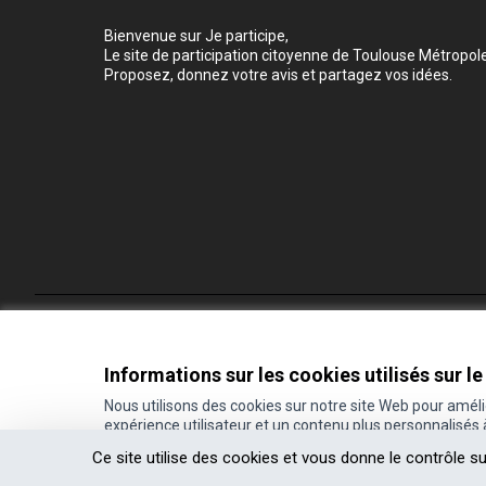
Bienvenue sur Je participe,
Le site de participation citoyenne de Toulouse Métropole
Proposez, donnez votre avis et partagez vos idées.
Conditions d'utilisation
Paramètres des cookies
Informations sur les cookies utilisés sur le
Nous utilisons des cookies sur notre site Web pour amél
expérience utilisateur et un contenu plus personnalisés
(Lien externe)
Site réalisé grâce au
logiciel libre Decidim
.
Ce site utilise des cookies et vous donne le contrôle s
(Lien externe)