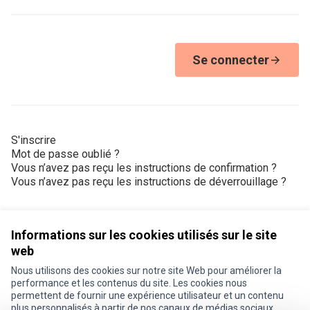
Se connecter
S'inscrire
Mot de passe oublié ?
Vous n’avez pas reçu les instructions de confirmation ?
Vous n’avez pas reçu les instructions de déverrouillage ?
Informations sur les cookies utilisés sur le site
web
Nous utilisons des cookies sur notre site Web pour améliorer la
Conditions d'utilisation
performance et les contenus du site. Les cookies nous
Paramètres des cookies
permettent de fournir une expérience utilisateur et un contenu
Je participe ! sur X
Je participe ! sur Facebook
Je participe ! sur Instagram
plus personnalisés à partir de nos canaux de médias sociaux.