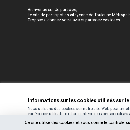
Bienvenue sur Je participe,
Le site de participation citoyenne de Toulouse Métropole
Proposez, donnez votre avis et partagez vos idées.
Conditions d'utilisation
Paramètres des cookies
Informations sur les cookies utilisés sur le
Nous utilisons des cookies sur notre site Web pour amél
expérience utilisateur et un contenu plus personnalisés
(Lien externe)
Site réalisé grâce au
logiciel libre Decidim
.
Ce site utilise des cookies et vous donne le contrôle s
(Lien externe)