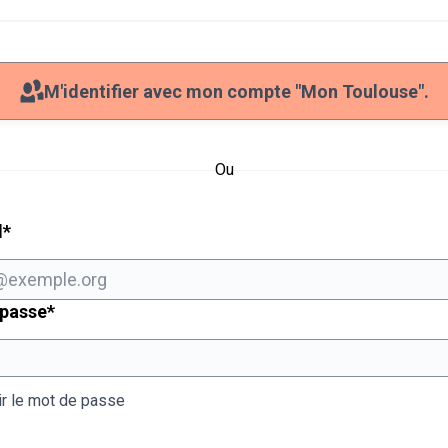
M'identifier avec mon compte "Mon Toulouse".
Ou
Champ obligatoire
l
*
Champ obligatoire
 passe
*
ir le mot de passe