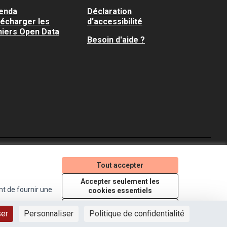
enda
Déclaration
lécharger les
d'accessibilité
hiers Open Data
Besoin d'aide ?
Je participe ! sur X
Je participe ! sur Faceboo
Je participe ! sur In
Tout accepter
(Lien externe)
(Lien externe)
(Lien externe)
Accepter seulement les
nt de fournir une
cookies essentiels
Licence Creative Comm
(Lien externe)
Paramètres
ser
Personnaliser
Politique de confidentialité