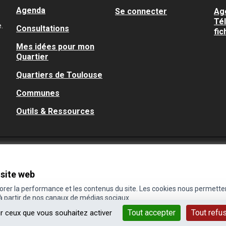
Agenda
Se connecter
Ag
Té
.
Consultations
fic
Mes idées pour mon
Quartier
Quartiers de Toulouse
Communes
Outils & Ressources
 site web
iorer la performance et les contenus du site. Les cookies nous permette
 à partir de nos canaux de médias sociaux.
Tout accepter
Tout refu
ur ceux que vous souhaitez activer