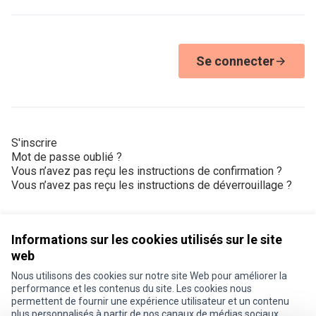
Se connecter
S'inscrire
Mot de passe oublié ?
Vous n’avez pas reçu les instructions de confirmation ?
Vous n’avez pas reçu les instructions de déverrouillage ?
Informations sur les cookies utilisés sur le site
web
Nous utilisons des cookies sur notre site Web pour améliorer la
Conditions d'utilisation
performance et les contenus du site. Les cookies nous
Paramètres des cookies
permettent de fournir une expérience utilisateur et un contenu
Je participe ! sur X
Je participe ! sur Facebook
Je participe ! sur Instagram
plus personnalisés à partir de nos canaux de médias sociaux.