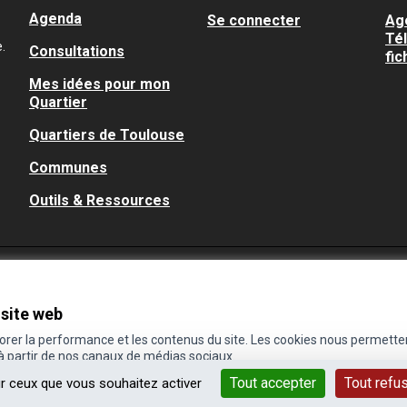
Agenda
Se connecter
Ag
Té
.
Consultations
fic
Mes idées pour mon
Quartier
Quartiers de Toulouse
Communes
Outils & Ressources
 site web
iorer la performance et les contenus du site. Les cookies nous permette
 à partir de nos canaux de médias sociaux.
Tout accepter
Tout refu
ur ceux que vous souhaitez activer