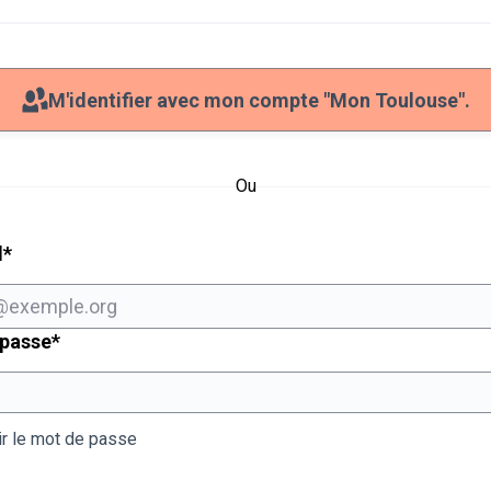
M'identifier avec mon compte "Mon Toulouse".
Ou
Champ obligatoire
l
*
Champ obligatoire
 passe
*
ir le mot de passe