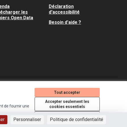
enda
Déclaration
lécharger les
d'accessibilité
hiers Open Data
Besoin d'aide ?
Je participe ! sur X
Je participe ! sur Faceboo
Je participe ! sur In
Tout accepter
(Lien externe)
(Lien externe)
(Lien externe)
Accepter seulement les
nt de fournir une
cookies essentiels
Licence Creative Comm
(Lien externe)
Paramètres
ser
Personnaliser
Politique de confidentialité