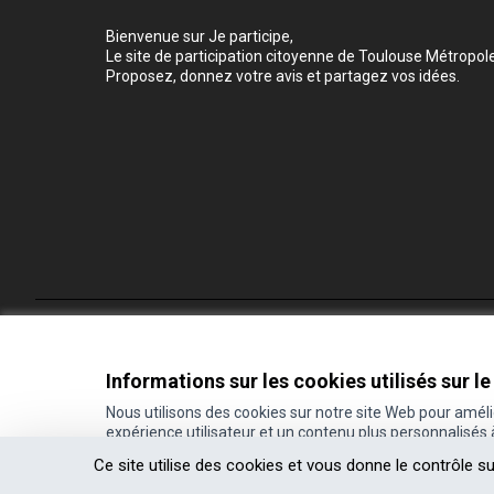
Bienvenue sur Je participe,
Le site de participation citoyenne de Toulouse Métropole
Proposez, donnez votre avis et partagez vos idées.
Conditions d'utilisation
Paramètres des cookies
Informations sur les cookies utilisés sur le
Nous utilisons des cookies sur notre site Web pour amél
expérience utilisateur et un contenu plus personnalisés
(Lien externe)
Site réalisé grâce au
logiciel libre Decidim
.
Ce site utilise des cookies et vous donne le contrôle s
(Lien externe)