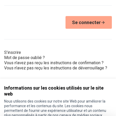
Se connecter
S'inscrire
Mot de passe oublié ?
Vous n’avez pas reçu les instructions de confirmation ?
Vous n’avez pas reçu les instructions de déverrouillage ?
Informations sur les cookies utilisés sur le site
web
Nous utilisons des cookies sur notre site Web pour améliorer la
Conditions d'utilisation
performance et les contenus du site. Les cookies nous
Paramètres des cookies
permettent de fournir une expérience utilisateur et un contenu
Je participe ! sur X
Je participe ! sur Facebook
Je participe ! sur Instagram
plus personnalisés à partir de nos canaux de médias sociaux.