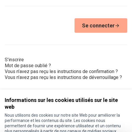
Se connecter
S'inscrire
Mot de passe oublié ?
Vous n’avez pas reçu les instructions de confirmation ?
Vous n’avez pas reçu les instructions de déverrouillage ?
Informations sur les cookies utilisés sur le site
web
Nous utilisons des cookies sur notre site Web pour améliorer la
Conditions d'utilisation
performance et les contenus du site. Les cookies nous
Paramètres des cookies
permettent de fournir une expérience utilisateur et un contenu
Je participe ! sur X
Je participe ! sur Facebook
Je participe ! sur Instagram
plus personnalisés à partir de nos canaux de médias sociaux.