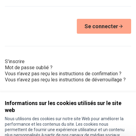
Se connecter
S'inscrire
Mot de passe oublié ?
Vous n’avez pas reçu les instructions de confirmation ?
Vous n’avez pas reçu les instructions de déverrouillage ?
Informations sur les cookies utilisés sur le site
web
Nous utilisons des cookies sur notre site Web pour améliorer la
Conditions d'utilisation
performance et les contenus du site. Les cookies nous
Paramètres des cookies
permettent de fournir une expérience utilisateur et un contenu
Je participe ! sur X
Je participe ! sur Facebook
Je participe ! sur Instagram
plus personnalisés à partir de nos canaux de médias sociaux.