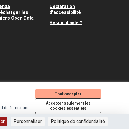
enda
Déclaration
lécharger les
d'accessibilité
hiers Open Data
Besoin d'aide ?
Je participe ! sur X
Je participe ! sur Faceboo
Je participe ! sur In
Tout accepter
(Lien externe)
(Lien externe)
(Lien externe)
Accepter seulement les
nt de fournir une
cookies essentiels
Licence Creative Comm
(Lien externe)
Paramètres
ser
Personnaliser
Politique de confidentialité