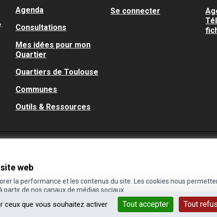
Agenda
Se connecter
Ag
Té
.
Consultations
fic
Mes idées pour mon
Quartier
Quartiers de Toulouse
Communes
Outils & Ressources
 site web
iorer la performance et les contenus du site. Les cookies nous permette
 à partir de nos canaux de médias sociaux.
Tout accepter
Tout refu
ur ceux que vous souhaitez activer