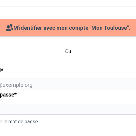
M'identifier avec mon compte "Mon Toulouse".
Ou
Champ obligatoire
l
*
Champ obligatoire
 passe
*
ir le mot de passe