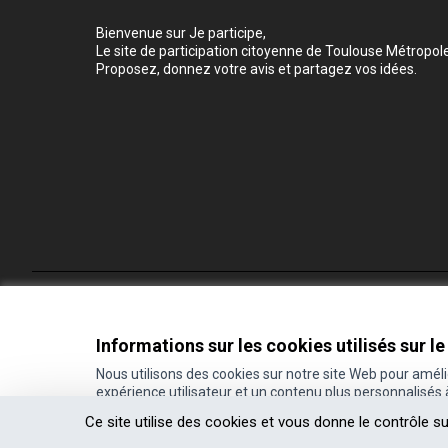
Bienvenue sur Je participe,
Le site de participation citoyenne de Toulouse Métropole
Proposez, donnez votre avis et partagez vos idées.
Conditions d'utilisation
Paramètres des cookies
Informations sur les cookies utilisés sur le
Nous utilisons des cookies sur notre site Web pour amél
expérience utilisateur et un contenu plus personnalisés
(Lien externe)
Site réalisé grâce au
logiciel libre Decidim
.
Ce site utilise des cookies et vous donne le contrôle s
(Lien externe)