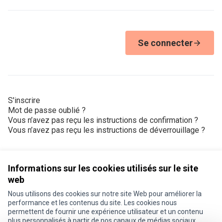
Se connecter
S'inscrire
Mot de passe oublié ?
Vous n’avez pas reçu les instructions de confirmation ?
Vous n’avez pas reçu les instructions de déverrouillage ?
Informations sur les cookies utilisés sur le site
web
Nous utilisons des cookies sur notre site Web pour améliorer la
Conditions d'utilisation
performance et les contenus du site. Les cookies nous
Paramètres des cookies
permettent de fournir une expérience utilisateur et un contenu
Je participe ! sur X
Je participe ! sur Facebook
Je participe ! sur Instagram
plus personnalisés à partir de nos canaux de médias sociaux.