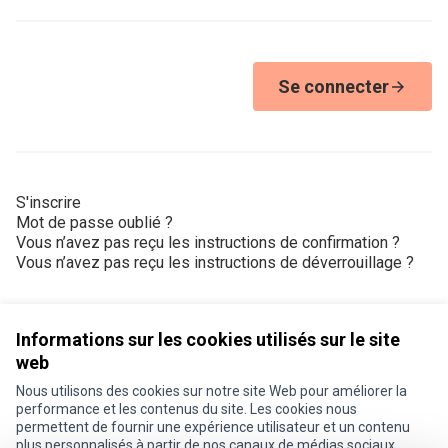
Se connecter
S'inscrire
Mot de passe oublié ?
Vous n’avez pas reçu les instructions de confirmation ?
Vous n’avez pas reçu les instructions de déverrouillage ?
Informations sur les cookies utilisés sur le site
web
Nous utilisons des cookies sur notre site Web pour améliorer la
Conditions d'utilisation
performance et les contenus du site. Les cookies nous
Paramètres des cookies
permettent de fournir une expérience utilisateur et un contenu
Je participe ! sur X
Je participe ! sur Facebook
Je participe ! sur Instagram
plus personnalisés à partir de nos canaux de médias sociaux.