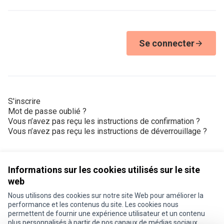
Se connecter
S'inscrire
Mot de passe oublié ?
Vous n’avez pas reçu les instructions de confirmation ?
Vous n’avez pas reçu les instructions de déverrouillage ?
Informations sur les cookies utilisés sur le site
web
Nous utilisons des cookies sur notre site Web pour améliorer la
Conditions d'utilisation
performance et les contenus du site. Les cookies nous
Paramètres des cookies
permettent de fournir une expérience utilisateur et un contenu
Je participe ! sur X
Je participe ! sur Facebook
Je participe ! sur Instagram
plus personnalisés à partir de nos canaux de médias sociaux.