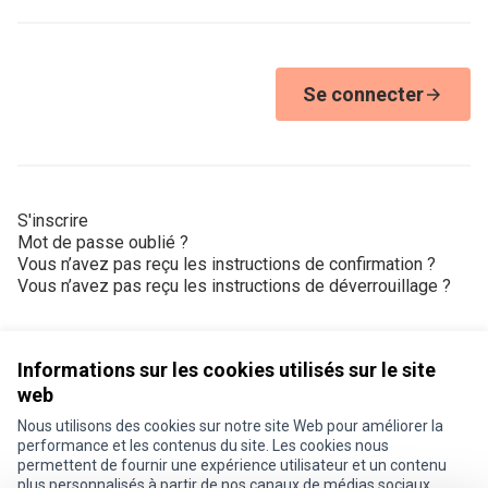
Se connecter
S'inscrire
Mot de passe oublié ?
Vous n’avez pas reçu les instructions de confirmation ?
Vous n’avez pas reçu les instructions de déverrouillage ?
Informations sur les cookies utilisés sur le site
web
Nous utilisons des cookies sur notre site Web pour améliorer la
Conditions d'utilisation
performance et les contenus du site. Les cookies nous
Paramètres des cookies
permettent de fournir une expérience utilisateur et un contenu
Je participe ! sur X
Je participe ! sur Facebook
Je participe ! sur Instagram
plus personnalisés à partir de nos canaux de médias sociaux.