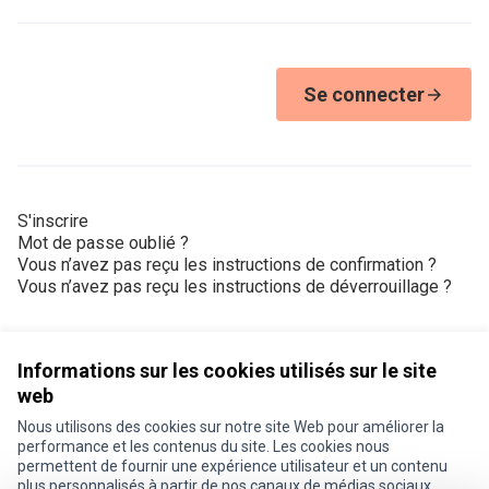
Se connecter
S'inscrire
Mot de passe oublié ?
Vous n’avez pas reçu les instructions de confirmation ?
Vous n’avez pas reçu les instructions de déverrouillage ?
Informations sur les cookies utilisés sur le site
web
Nous utilisons des cookies sur notre site Web pour améliorer la
Conditions d'utilisation
performance et les contenus du site. Les cookies nous
Paramètres des cookies
permettent de fournir une expérience utilisateur et un contenu
Je participe ! sur X
Je participe ! sur Facebook
Je participe ! sur Instagram
plus personnalisés à partir de nos canaux de médias sociaux.