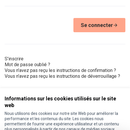
Se connecter
S'inscrire
Mot de passe oublié ?
Vous n’avez pas reçu les instructions de confirmation ?
Vous n’avez pas reçu les instructions de déverrouillage ?
Informations sur les cookies utilisés sur le site
web
Nous utilisons des cookies sur notre site Web pour améliorer la
Conditions d'utilisation
performance et les contenus du site. Les cookies nous
Paramètres des cookies
permettent de fournir une expérience utilisateur et un contenu
Je participe ! sur X
Je participe ! sur Facebook
Je participe ! sur Instagram
plus personnalisés à partir de nos canaux de médias sociaux.