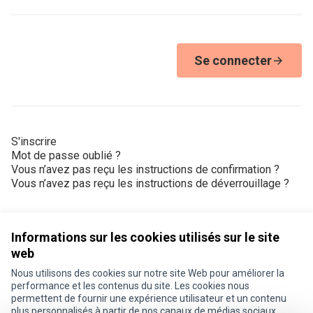
Se connecter
S'inscrire
Mot de passe oublié ?
Vous n’avez pas reçu les instructions de confirmation ?
Vous n’avez pas reçu les instructions de déverrouillage ?
Informations sur les cookies utilisés sur le site
web
Nous utilisons des cookies sur notre site Web pour améliorer la
Conditions d'utilisation
performance et les contenus du site. Les cookies nous
Paramètres des cookies
permettent de fournir une expérience utilisateur et un contenu
Je participe ! sur X
Je participe ! sur Facebook
Je participe ! sur Instagram
plus personnalisés à partir de nos canaux de médias sociaux.