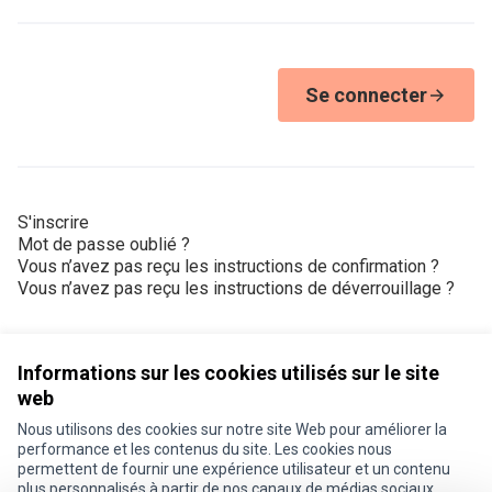
Se connecter
S'inscrire
Mot de passe oublié ?
Vous n’avez pas reçu les instructions de confirmation ?
Vous n’avez pas reçu les instructions de déverrouillage ?
Informations sur les cookies utilisés sur le site
web
Nous utilisons des cookies sur notre site Web pour améliorer la
Conditions d'utilisation
performance et les contenus du site. Les cookies nous
Paramètres des cookies
permettent de fournir une expérience utilisateur et un contenu
Je participe ! sur X
Je participe ! sur Facebook
Je participe ! sur Instagram
plus personnalisés à partir de nos canaux de médias sociaux.