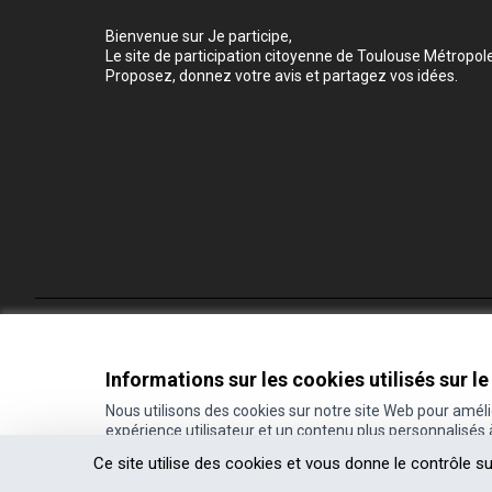
Bienvenue sur Je participe,
Le site de participation citoyenne de Toulouse Métropole
Proposez, donnez votre avis et partagez vos idées.
Conditions d'utilisation
Paramètres des cookies
Informations sur les cookies utilisés sur le
Nous utilisons des cookies sur notre site Web pour amél
expérience utilisateur et un contenu plus personnalisés
(Lien externe)
Site réalisé grâce au
logiciel libre Decidim
.
Ce site utilise des cookies et vous donne le contrôle s
(Lien externe)