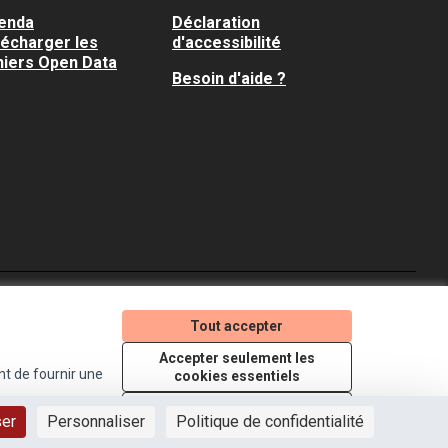
enda
Déclaration
lécharger les
d'accessibilité
hiers Open Data
Besoin d'aide ?
Je participe ! sur X
Je participe ! sur Faceboo
Je participe ! sur In
Tout accepter
(Lien externe)
(Lien externe)
(Lien externe)
Accepter seulement les
nt de fournir une
cookies essentiels
Licence Creative Comm
(Lien externe)
Paramètres
ser
Personnaliser
Politique de confidentialité