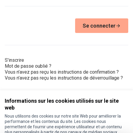
Se connecter
S'inscrire
Mot de passe oublié ?
Vous n’avez pas reçu les instructions de confirmation ?
Vous n’avez pas reçu les instructions de déverrouillage ?
Informations sur les cookies utilisés sur le site
web
Nous utilisons des cookies sur notre site Web pour améliorer la
Conditions d'utilisation
performance et les contenus du site. Les cookies nous
Paramètres des cookies
permettent de fournir une expérience utilisateur et un contenu
Je participe ! sur X
Je participe ! sur Facebook
Je participe ! sur Instagram
plus personnalisés à partir de nos canaux de médias sociaux.