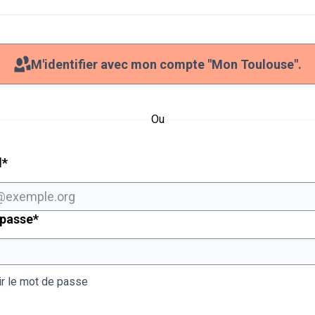
M'identifier avec mon compte "Mon Toulouse".
Ou
Champ obligatoire
l
*
Champ obligatoire
 passe
*
ir le mot de passe