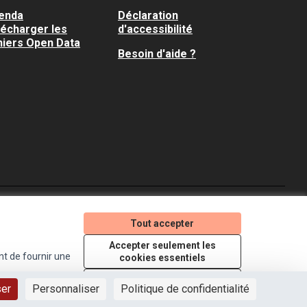
enda
Déclaration
lécharger les
d'accessibilité
hiers Open Data
Besoin d'aide ?
Je participe ! sur X
Je participe ! sur Faceboo
Je participe ! sur In
Tout accepter
(Lien externe)
(Lien externe)
(Lien externe)
Accepter seulement les
nt de fournir une
cookies essentiels
Licence Creative Comm
(Lien externe)
Paramètres
ser
Personnaliser
Politique de confidentialité