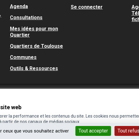
Agenda
Se connecter
Ag
Té
.
Consultations
fic
Mes idées pour mon
Quartier
Quartiers de Toulouse
Communes
Outils & Ressources
 site web
iorer la performance et les contenus du site. Les cookies nous permette
 à partir de nos canaux de médias sociaux.
Tout accepter
Tout refu
ur ceux que vous souhaitez activer