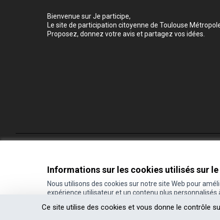
Bienvenue sur Je participe,
Le site de participation citoyenne de Toulouse Métropole
Proposez, donnez votre avis et partagez vos idées.
Conditions d'utilisation
Paramètres des cookies
Informations sur les cookies utilisés sur le
Nous utilisons des cookies sur notre site Web pour amél
expérience utilisateur et un contenu plus personnalisés
(Lien externe)
Site réalisé grâce au
logiciel libre Decidim
.
Ce site utilise des cookies et vous donne le contrôle s
(Lien externe)