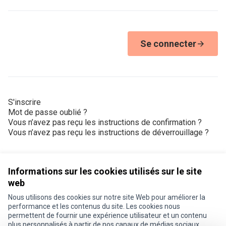
Se connecter
S'inscrire
Mot de passe oublié ?
Vous n’avez pas reçu les instructions de confirmation ?
Vous n’avez pas reçu les instructions de déverrouillage ?
Informations sur les cookies utilisés sur le site
web
Nous utilisons des cookies sur notre site Web pour améliorer la
Conditions d'utilisation
performance et les contenus du site. Les cookies nous
Paramètres des cookies
permettent de fournir une expérience utilisateur et un contenu
Je participe ! sur X
Je participe ! sur Facebook
Je participe ! sur Instagram
plus personnalisés à partir de nos canaux de médias sociaux.