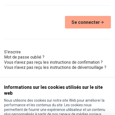
Se connecter
S'inscrire
Mot de passe oublié ?
Vous n’avez pas reçu les instructions de confirmation ?
Vous n’avez pas reçu les instructions de déverrouillage ?
Informations sur les cookies utilisés sur le site
web
Nous utilisons des cookies sur notre site Web pour améliorer la
Conditions d'utilisation
performance et les contenus du site. Les cookies nous
Paramètres des cookies
permettent de fournir une expérience utilisateur et un contenu
Je participe ! sur X
Je participe ! sur Facebook
Je participe ! sur Instagram
plus personnalisés à partir de nos canaux de médias sociaux.