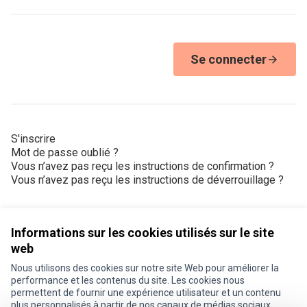
Se connecter
S'inscrire
Mot de passe oublié ?
Vous n’avez pas reçu les instructions de confirmation ?
Vous n’avez pas reçu les instructions de déverrouillage ?
Informations sur les cookies utilisés sur le site
web
Nous utilisons des cookies sur notre site Web pour améliorer la
Conditions d'utilisation
performance et les contenus du site. Les cookies nous
Paramètres des cookies
permettent de fournir une expérience utilisateur et un contenu
Je participe ! sur X
Je participe ! sur Facebook
Je participe ! sur Instagram
plus personnalisés à partir de nos canaux de médias sociaux.