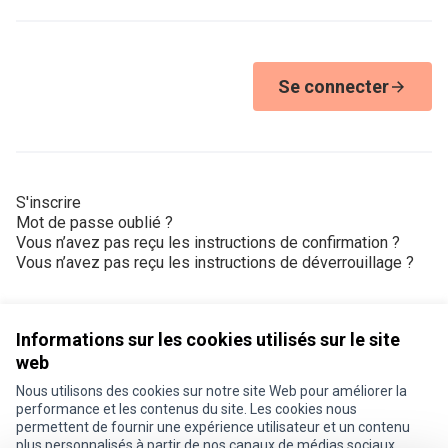
Se connecter
S'inscrire
Mot de passe oublié ?
Vous n’avez pas reçu les instructions de confirmation ?
Vous n’avez pas reçu les instructions de déverrouillage ?
Informations sur les cookies utilisés sur le site
web
Nous utilisons des cookies sur notre site Web pour améliorer la
Conditions d'utilisation
performance et les contenus du site. Les cookies nous
Paramètres des cookies
permettent de fournir une expérience utilisateur et un contenu
Je participe ! sur X
Je participe ! sur Facebook
Je participe ! sur Instagram
plus personnalisés à partir de nos canaux de médias sociaux.