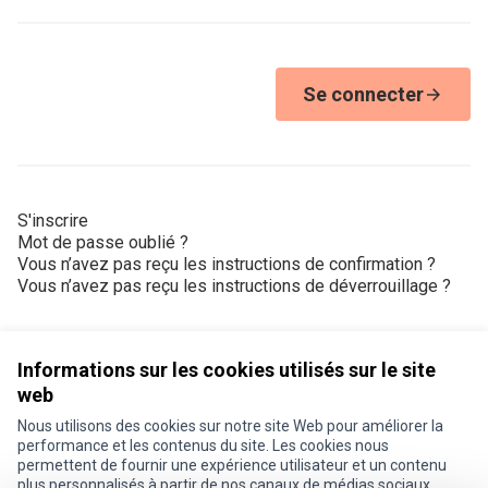
Se connecter
S'inscrire
Mot de passe oublié ?
Vous n’avez pas reçu les instructions de confirmation ?
Vous n’avez pas reçu les instructions de déverrouillage ?
Informations sur les cookies utilisés sur le site
web
Nous utilisons des cookies sur notre site Web pour améliorer la
Conditions d'utilisation
performance et les contenus du site. Les cookies nous
Paramètres des cookies
permettent de fournir une expérience utilisateur et un contenu
Je participe ! sur X
Je participe ! sur Facebook
Je participe ! sur Instagram
plus personnalisés à partir de nos canaux de médias sociaux.