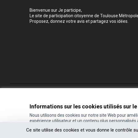
Bienvenue sur Je participe,
Le site de participation citoyenne de Toulouse Métropole
Proposez, donnez votre avis et partagez vos idées.
Conditions d'utilisation
Paramètres des cookies
Informations sur les cookies utilisés sur le
Nous utilisons des cookies sur notre site Web pour amél
expérience utilisateur et un contenu plus personnalisés
(Lien externe)
Site réalisé grâce au
logiciel libre Decidim
.
Ce site utilise des cookies et vous donne le contrôle s
(Lien externe)