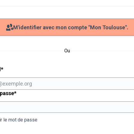
M'identifier avec mon compte "Mon Toulouse".
Ou
Champ obligatoire
l
*
Champ obligatoire
 passe
*
ir le mot de passe