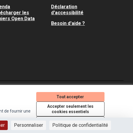
enda
Déclaration
lécharger les
d'accessibilité
hiers Open Data
Besoin d'aide ?
Je participe ! sur X
Je participe ! sur Faceboo
Je participe ! sur In
Tout accepter
(Lien externe)
(Lien externe)
(Lien externe)
Accepter seulement les
nt de fournir une
cookies essentiels
Licence Creative Comm
(Lien externe)
Paramètres
ser
Personnaliser
Politique de confidentialité