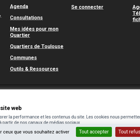
Agenda
Se connecter
Ag
Té
.
Consultations
fic
Mes idées pour mon
Quartier
Quartiers de Toulouse
Communes
Outils & Ressources
 site web
iorer la performance et les contenus du site. Les cookies nous permette
 à partir de nos canaux de médias sociaux.
Tout accepter
Tout refu
ur ceux que vous souhaitez activer