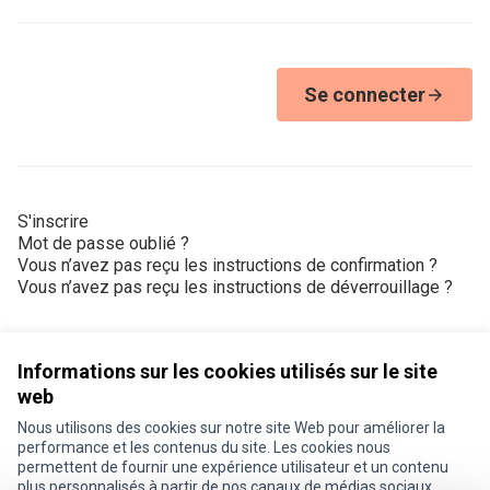
Se connecter
S'inscrire
Mot de passe oublié ?
Vous n’avez pas reçu les instructions de confirmation ?
Vous n’avez pas reçu les instructions de déverrouillage ?
Informations sur les cookies utilisés sur le site
web
Nous utilisons des cookies sur notre site Web pour améliorer la
Conditions d'utilisation
performance et les contenus du site. Les cookies nous
Paramètres des cookies
permettent de fournir une expérience utilisateur et un contenu
Je participe ! sur X
Je participe ! sur Facebook
Je participe ! sur Instagram
plus personnalisés à partir de nos canaux de médias sociaux.