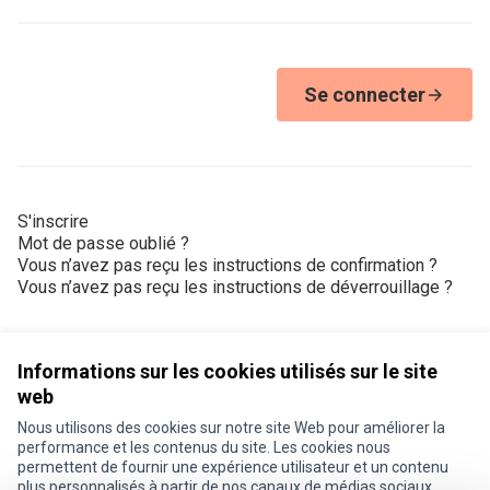
Se connecter
S'inscrire
Mot de passe oublié ?
Vous n’avez pas reçu les instructions de confirmation ?
Vous n’avez pas reçu les instructions de déverrouillage ?
Informations sur les cookies utilisés sur le site
web
Nous utilisons des cookies sur notre site Web pour améliorer la
Conditions d'utilisation
performance et les contenus du site. Les cookies nous
Paramètres des cookies
permettent de fournir une expérience utilisateur et un contenu
Je participe ! sur X
Je participe ! sur Facebook
Je participe ! sur Instagram
plus personnalisés à partir de nos canaux de médias sociaux.