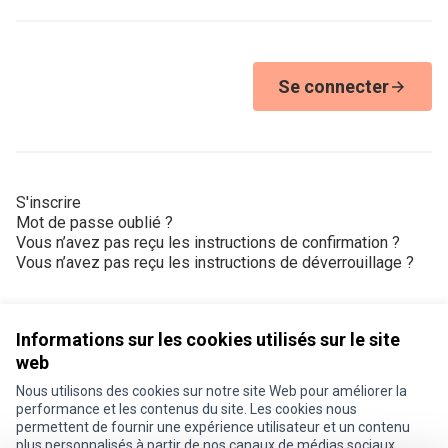
Se connecter
S'inscrire
Mot de passe oublié ?
Vous n’avez pas reçu les instructions de confirmation ?
Vous n’avez pas reçu les instructions de déverrouillage ?
Informations sur les cookies utilisés sur le site
web
Nous utilisons des cookies sur notre site Web pour améliorer la
Conditions d'utilisation
performance et les contenus du site. Les cookies nous
Paramètres des cookies
permettent de fournir une expérience utilisateur et un contenu
Je participe ! sur X
Je participe ! sur Facebook
Je participe ! sur Instagram
plus personnalisés à partir de nos canaux de médias sociaux.