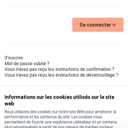
Se connecter
S'inscrire
Mot de passe oublié ?
Vous n’avez pas reçu les instructions de confirmation ?
Vous n’avez pas reçu les instructions de déverrouillage ?
Informations sur les cookies utilisés sur le site
web
Nous utilisons des cookies sur notre site Web pour améliorer la
Conditions d'utilisation
performance et les contenus du site. Les cookies nous
Paramètres des cookies
permettent de fournir une expérience utilisateur et un contenu
Je participe ! sur X
Je participe ! sur Facebook
Je participe ! sur Instagram
plus personnalisés à partir de nos canaux de médias sociaux.