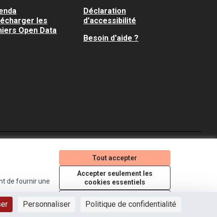
enda
Déclaration
lécharger les
d'accessibilité
hiers Open Data
Besoin d'aide ?
Je participe ! sur X
Je participe ! sur Faceboo
Je participe ! sur In
Tout accepter
(Lien externe)
(Lien externe)
(Lien externe)
Accepter seulement les
nt de fournir une
cookies essentiels
Licence Creative Comm
(Lien externe)
Paramètres
ser
Personnaliser
Politique de confidentialité