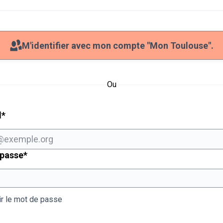
M'identifier avec mon compte "Mon Toulouse".
Ou
Champ obligatoire
l
*
Champ obligatoire
 passe
*
ir le mot de passe