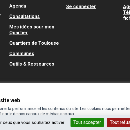
Agenda
Se connecter
Ag
Té
.
Consultations
fic
Mes idées pour mon
Quartier
Quartiers de Toulouse
Communes
Outils & Ressources
 site web
iorer la performance et les contenus du site. Les cookies nous permette
 à partir de nos canaux de médias sociaux.
Tout accepter
Tout refu
ur ceux que vous souhaitez activer