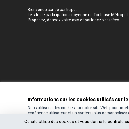
Bienvenue sur Je participe,
Le site de participation citoyenne de Toulouse Métropole
Proposez, donnez votre avis et partagez vos idées.
Conditions d'utilisation
Paramètres des cookies
Informations sur les cookies utilisés sur le
Nous utilisons des cookies sur notre site Web pour amél
expérience utilisateur et un contenu plus personnalisés
(Lien externe)
Site réalisé grâce au
logiciel libre Decidim
.
Ce site utilise des cookies et vous donne le contrôle s
(Lien externe)