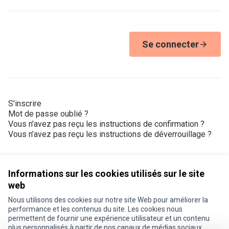
Se connecter
S'inscrire
Mot de passe oublié ?
Vous n’avez pas reçu les instructions de confirmation ?
Vous n’avez pas reçu les instructions de déverrouillage ?
Informations sur les cookies utilisés sur le site
web
Nous utilisons des cookies sur notre site Web pour améliorer la
Conditions d'utilisation
performance et les contenus du site. Les cookies nous
Paramètres des cookies
permettent de fournir une expérience utilisateur et un contenu
Je participe ! sur X
Je participe ! sur Facebook
Je participe ! sur Instagram
plus personnalisés à partir de nos canaux de médias sociaux.