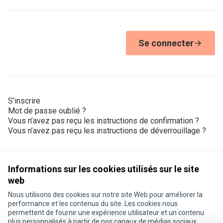
Se connecter
S'inscrire
Mot de passe oublié ?
Vous n’avez pas reçu les instructions de confirmation ?
Vous n’avez pas reçu les instructions de déverrouillage ?
Informations sur les cookies utilisés sur le site
web
Nous utilisons des cookies sur notre site Web pour améliorer la
Conditions d'utilisation
performance et les contenus du site. Les cookies nous
Paramètres des cookies
permettent de fournir une expérience utilisateur et un contenu
Je participe ! sur X
Je participe ! sur Facebook
Je participe ! sur Instagram
plus personnalisés à partir de nos canaux de médias sociaux.