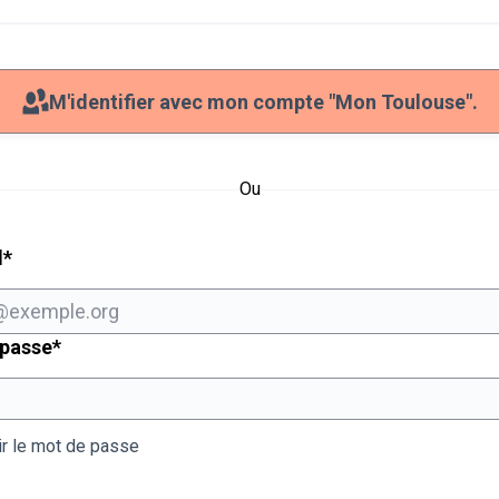
M'identifier avec mon compte "Mon Toulouse".
Ou
Champ obligatoire
l
*
Champ obligatoire
 passe
*
ir le mot de passe