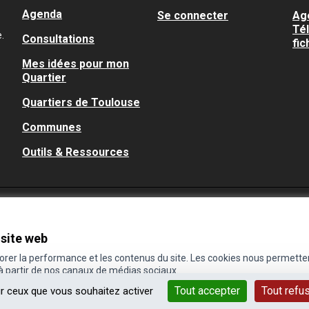
Agenda
Se connecter
Ag
Té
.
Consultations
fic
Mes idées pour mon
Quartier
Quartiers de Toulouse
Communes
Outils & Ressources
 site web
iorer la performance et les contenus du site. Les cookies nous permette
 à partir de nos canaux de médias sociaux.
Tout accepter
Tout refu
ur ceux que vous souhaitez activer