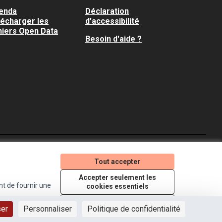
enda
Déclaration
lécharger les
d'accessibilité
hiers Open Data
Besoin d'aide ?
Je participe ! sur X
Je participe ! sur Faceboo
Je participe ! sur In
Tout accepter
(Lien externe)
(Lien externe)
(Lien externe)
Accepter seulement les
nt de fournir une
cookies essentiels
Licence Creative Comm
(Lien externe)
Paramètres
ser
Personnaliser
Politique de confidentialité