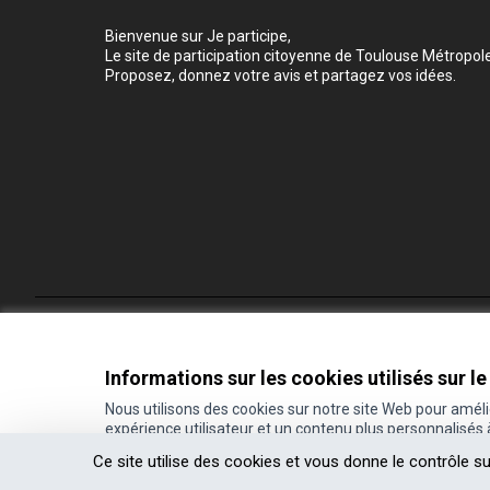
Bienvenue sur Je participe,
Le site de participation citoyenne de Toulouse Métropole
Proposez, donnez votre avis et partagez vos idées.
Conditions d'utilisation
Paramètres des cookies
Informations sur les cookies utilisés sur le
Nous utilisons des cookies sur notre site Web pour amél
expérience utilisateur et un contenu plus personnalisés
(Lien externe)
Site réalisé grâce au
logiciel libre Decidim
.
Ce site utilise des cookies et vous donne le contrôle s
(Lien externe)