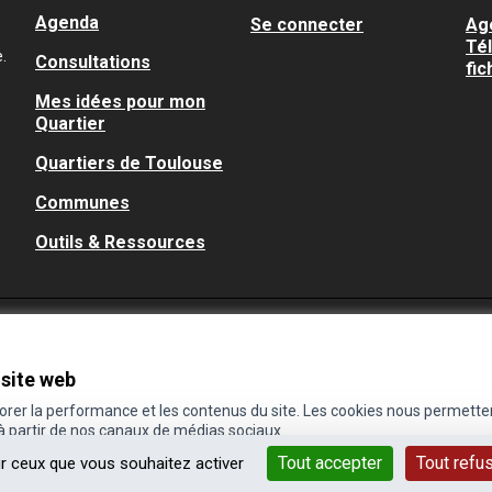
Agenda
Se connecter
Ag
Té
.
Consultations
fic
Mes idées pour mon
Quartier
Quartiers de Toulouse
Communes
Outils & Ressources
 site web
iorer la performance et les contenus du site. Les cookies nous permette
 à partir de nos canaux de médias sociaux.
Tout accepter
Tout refu
ur ceux que vous souhaitez activer