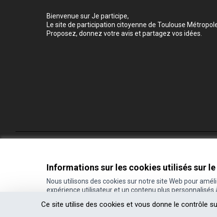
Bienvenue sur Je participe,
Le site de participation citoyenne de Toulouse Métropole
Proposez, donnez votre avis et partagez vos idées.
Conditions d'utilisation
Paramètres des cookies
Informations sur les cookies utilisés sur le
Nous utilisons des cookies sur notre site Web pour amél
expérience utilisateur et un contenu plus personnalisés
(Lien externe)
Site réalisé grâce au
logiciel libre Decidim
.
Ce site utilise des cookies et vous donne le contrôle s
(Lien externe)