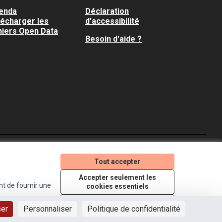
enda
Déclaration
lécharger les
d'accessibilité
hiers Open Data
Besoin d'aide ?
Je participe ! sur X
Je participe ! sur Faceboo
Je participe ! sur In
Tout accepter
(Lien externe)
(Lien externe)
(Lien externe)
Accepter seulement les
nt de fournir une
cookies essentiels
Licence Creative Comm
(Lien externe)
Paramètres
ser
Personnaliser
Politique de confidentialité