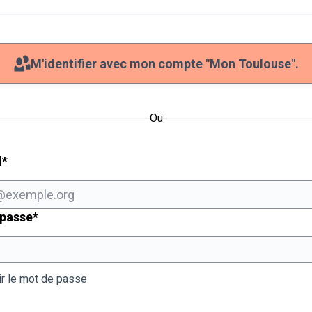
M'identifier avec mon compte "Mon Toulouse".
Ou
Champ obligatoire
l
*
Champ obligatoire
 passe
*
ir le mot de passe